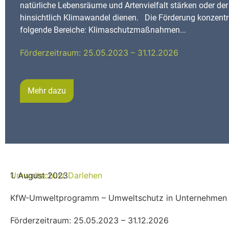
natürliche Lebensräume und Artenvielfalt stärken oder der
hinsichtlich Klimawandel dienen. Die Förderung konzentri
folgende Bereiche: Klimaschutzmaßnahmen...
Förderzeitraum: 25.05.2023 – 31.12.2026
Mehr dazu
Umweltschutz
1. August 2023
Darlehen
KfW-Umweltprogramm – Umweltschutz in Unternehmen
Förderzeitraum: 25.05.2023 – 31.12.2026