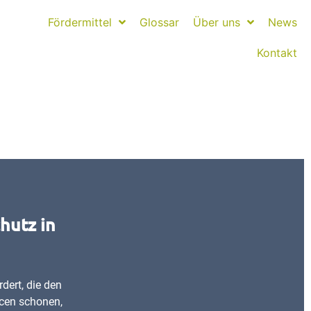
Fördermittel
Glossar
Über uns
News
Kontakt
utz in
ert, die den
rcen schonen,