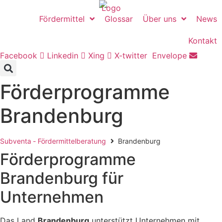
Zum
Inhalt
Fördermittel
Glossar
Über uns
News
springen
Kontakt
Facebook
Linkedin
Xing
X-twitter
Envelope
Förderprogramme
Brandenburg
Subventa ‐ Fördermittelberatung
Brandenburg
Förderprogramme
Brandenburg für
Unternehmen
Das Land
Brandenburg
unterstützt Unternehmen mit