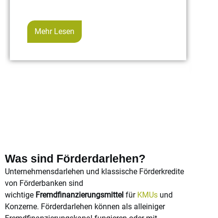
3
Mehr Lesen
Was sind Förderdarlehen?
Unternehmensdarlehen und klassische Förderkredite
von Förderbanken sind
wichtige
Fremdfinanzierungsmittel
für
KMUs
und
Konzerne. Förderdarlehen können als alleiniger