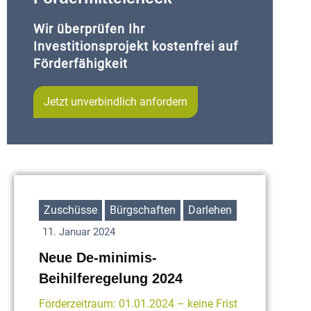
Wir überprüfen Ihr
Investitionsprojekt kostenfrei auf
Förderfähigkeit
Jetzt unverbindlich anfordern
Zuschüsse
Bürgschaften
Darlehen
11. Januar 2024
Neue De-minimis-
Beihilferegelung 2024
Förderzeitraum: 01.01.2024 – keine Frist
F