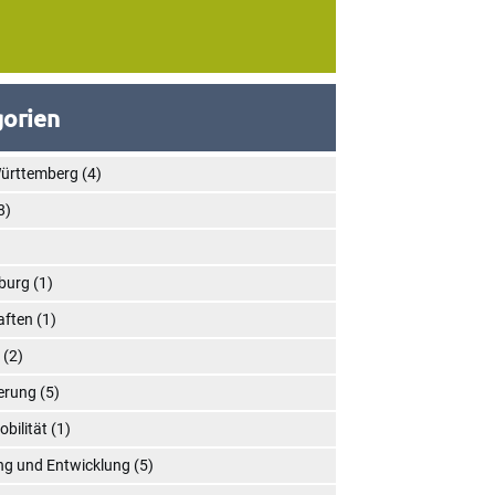
orien
ürttemberg
(4)
8)
)
burg
(1)
aften
(1)
n
(2)
ierung
(5)
obilität
(1)
ng und Entwicklung
(5)