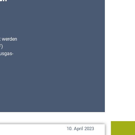
n
t werden
F)
usgas-
10. April 2023