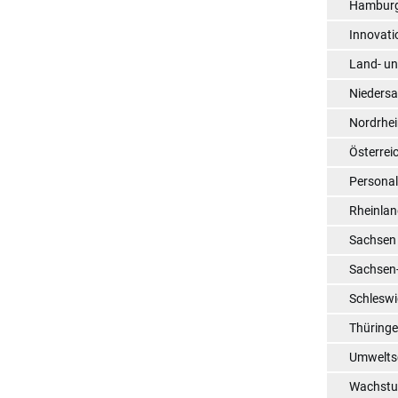
Hambur
Innovati
Land- un
Nieders
Nordrhei
Österrei
Persona
Rheinlan
Sachsen
Sachsen
Schleswi
Thüring
Umwelts
Wachst