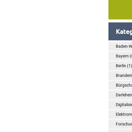
Kateg
Baden-W
Bayern
(
Berlin
(1
Branden
Bürgsch
Darlehe
Digitalis
Elektrom
Forschu