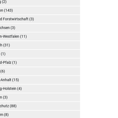
g
(2)
on
(143)
d Forstwirtschaft
(3)
achsen
(3)
n-Westfalen
(11)
ch
(31)
l
(1)
d-Pfalz
(1)
(6)
-Anhalt
(15)
g-Holstein
(4)
en
(3)
chutz
(88)
um
(8)