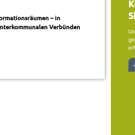
K
S
formationsräumen – in
interkommunalen Verbünden
Un
ge
erf