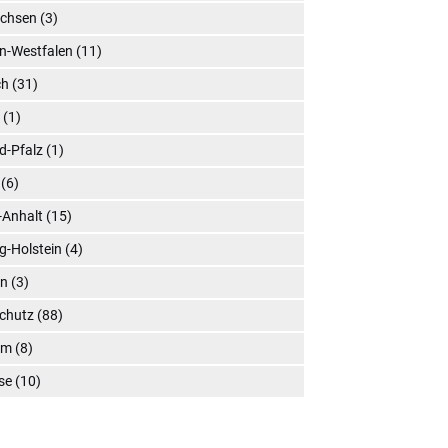
achsen
(3)
n-Westfalen
(11)
ch
(31)
l
(1)
d-Pfalz
(1)
(6)
-Anhalt
(15)
g-Holstein
(4)
en
(3)
chutz
(88)
um
(8)
se
(10)