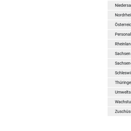
Nieders
Nordrhei
Österrei
Persona
Rheinlan
Sachsen
Sachsen
Schleswi
Thüring
Umwelts
Wachst
Zuschüs