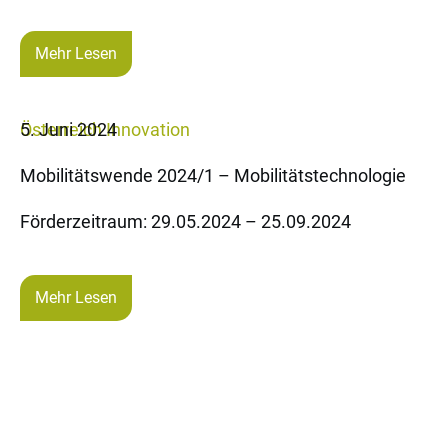
Mehr Lesen
Österreich
5. Juni 2024
Innovation
Mobilitätswende 2024/1 – Mobilitätstechnologie
Förderzeitraum: 29.05.2024 – 25.09.2024
Mehr Lesen