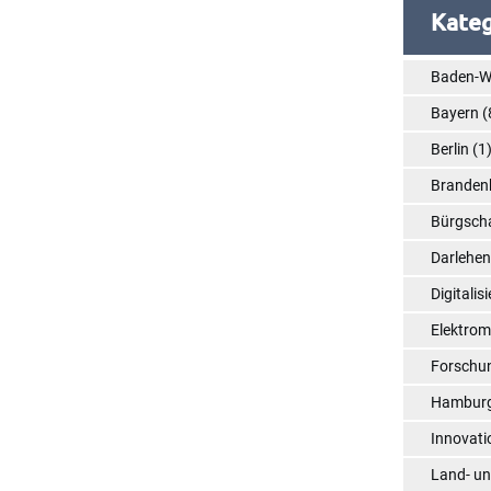
Kateg
Baden-W
Bayern
(
Berlin
(1
Branden
Bürgsch
Darlehe
Digitalis
Elektrom
Forschu
Hambur
Innovati
Land- un