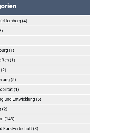
orien
ürttemberg
(4)
8)
)
burg
(1)
aften
(1)
n
(2)
ierung
(5)
obilität
(1)
ng und Entwicklung
(5)
g
(2)
on
(143)
d Forstwirtschaft
(3)