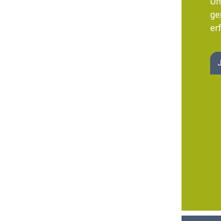
Un
ge
erf