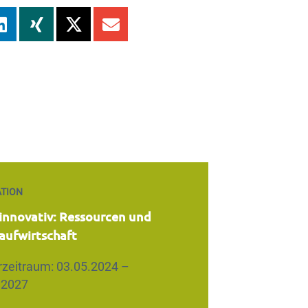
TION
nnovativ: Ressourcen und
laufwirtschaft
rzeitraum: 03.05.2024 –
.2027