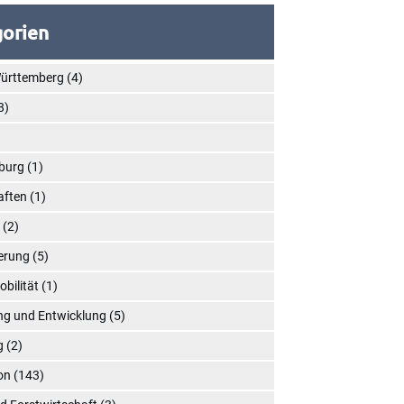
orien
ürttemberg
(4)
8)
)
burg
(1)
aften
(1)
n
(2)
ierung
(5)
obilität
(1)
ng und Entwicklung
(5)
g
(2)
on
(143)