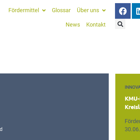
Fördermittel
Glossar
Über uns
News
Kontakt
INNOVA
KMU-i
Kreis
Förde
30.06
nd