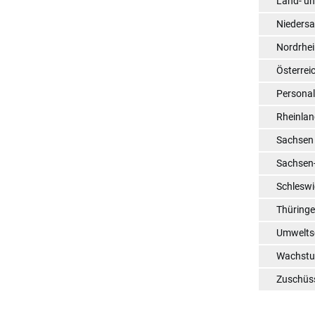
Land- un
Nieders
Nordrhei
Österrei
Persona
Rheinlan
Sachsen
Sachsen
Schleswi
Thüring
Umwelts
Wachst
Zuschüs