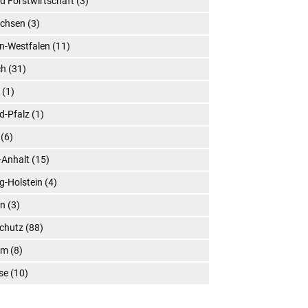
d Forstwirtschaft
(3)
achsen
(3)
n-Westfalen
(11)
ch
(31)
l
(1)
d-Pfalz
(1)
(6)
-Anhalt
(15)
g-Holstein
(4)
en
(3)
chutz
(88)
um
(8)
se
(10)