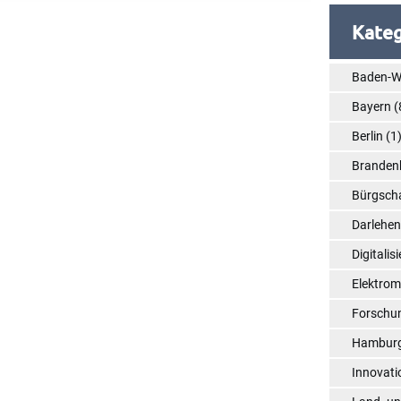
Kateg
Baden-W
Bayern
(
Berlin
(1
Branden
Bürgsch
Darlehe
Digitalis
Elektrom
Forschu
Hambur
Innovati