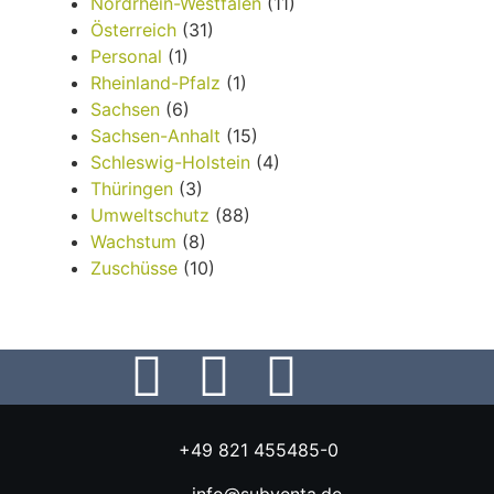
Nordrhein-Westfalen
(11)
Österreich
(31)
Personal
(1)
Rheinland-Pfalz
(1)
Sachsen
(6)
Sachsen-Anhalt
(15)
Schleswig-Holstein
(4)
Thüringen
(3)
Umweltschutz
(88)
Wachstum
(8)
Zuschüsse
(10)
+49 821 455485-0
info@subventa.de