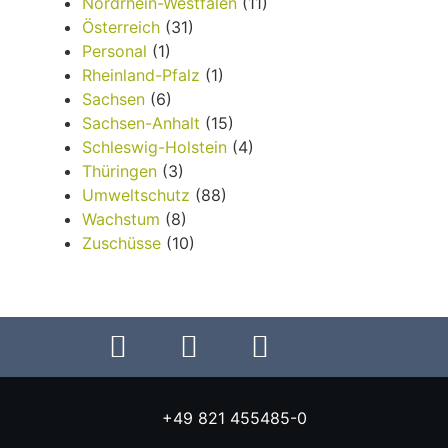
Nordrhein-Westfalen
(11)
Österreich
(31)
Personal
(1)
Rheinland-Pfalz
(1)
Sachsen
(6)
Sachsen-Anhalt
(15)
Schleswig-Holstein
(4)
Thüringen
(3)
Umweltschutz
(88)
Wachstum
(8)
Zuschüsse
(10)
+49 821 455485-0