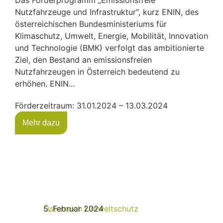
Das Förderprogramm „Emissionsfreie
Nutzfahrzeuge und Infrastruktur“, kurz ENIN, des
österreichischen Bundesministeriums für
Klimaschutz, Umwelt, Energie, Mobilität, Innovation
und Technologie (BMK) verfolgt das ambitionierte
Ziel, den Bestand an emissionsfreien
Nutzfahrzeugen in Österreich bedeutend zu
erhöhen. ENIN...
Förderzeitraum: 31.01.2024 – 13.03.2024
Mehr dazu
Österreich
5. Februar 2024
Umweltschutz