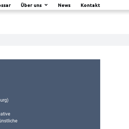
ossar
Über uns
News
Kontakt
burg)
iative
ünstliche