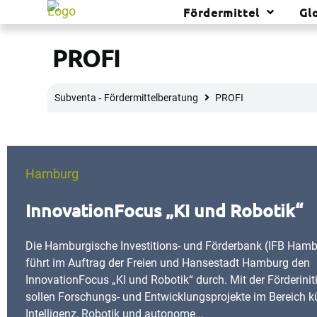
Fördermittel
Gl
PROFI
Subventa ‐ Fördermittelberatung
PROFI
Hamburg
InnovationFocus „KI und Robotik“
Die Hamburgische Investitions- und Förderbank (IFB Ham
führt im Auftrag der Freien und Hansestadt Hamburg den
InnovationFocus „KI und Robotik“ durch. Mit der Förderinit
sollen Forschungs- und Entwicklungsprojekte im Bereich k
Intelligenz, Robotik und autonome...