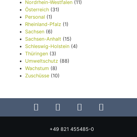
Nordrhein-Westfalen
(11)
Österreich
(31)
Personal
(1)
Rheinland-Pfalz
(1)
Sachsen
(6)
Sachsen-Anhalt
(15)
Schleswig-Holstein
(4)
Thüringen
(3)
Umweltschutz
(88)
Wachstum
(8)
Zuschüsse
(10)
+49 821 455485-0