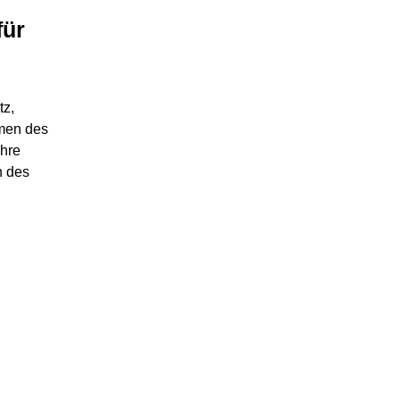
für
tz,
men des
ahre
n des