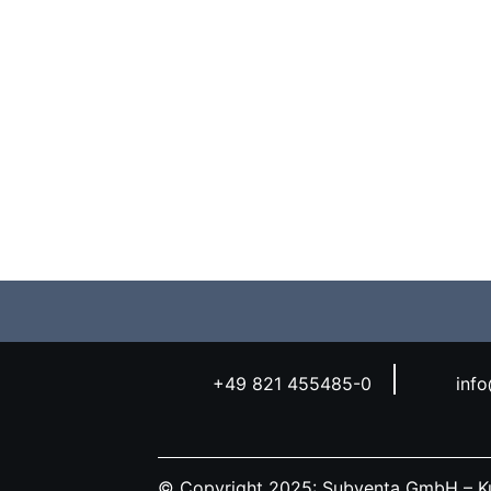
+49 821 455485-0
inf
© Copyright 2025: Subventa GmbH – Ku