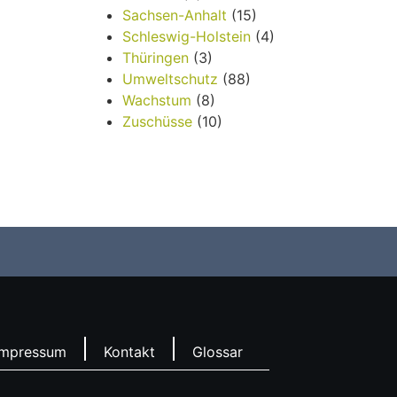
Sachsen-Anhalt
(15)
Schleswig-Holstein
(4)
Thüringen
(3)
Umweltschutz
(88)
Wachstum
(8)
Zuschüsse
(10)
Impressum
Kontakt
Glossar