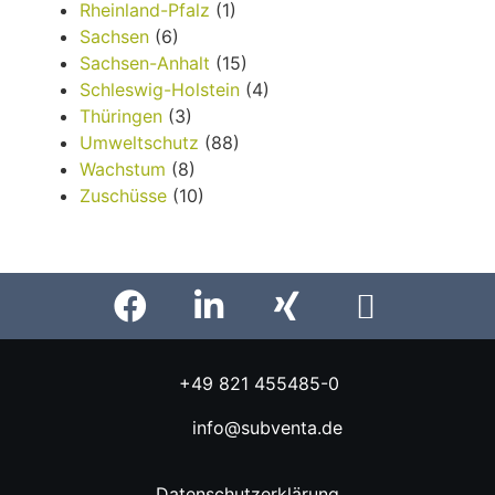
Rheinland-Pfalz
(1)
Sachsen
(6)
Sachsen-Anhalt
(15)
Schleswig-Holstein
(4)
Thüringen
(3)
Umweltschutz
(88)
Wachstum
(8)
Zuschüsse
(10)
+49 821 455485-0
info@subventa.de
Datenschutzerklärung