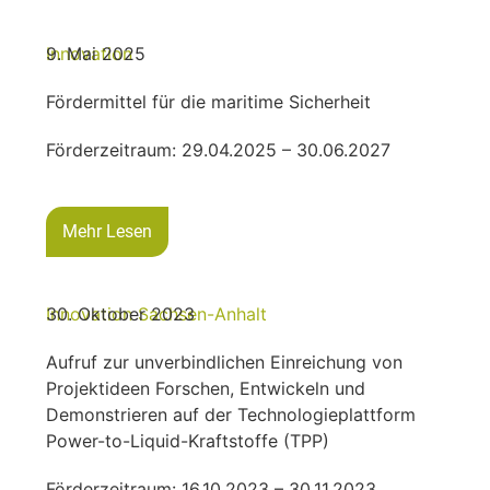
Innovation
9. Mai 2025
Fördermittel für die maritime Sicherheit
Förderzeitraum: 29.04.2025 – 30.06.2027
Mehr Lesen
Innovation
30. Oktober 2023
Sachsen-Anhalt
Aufruf zur unverbindlichen Einreichung von
Projektideen Forschen, Entwickeln und
Demonstrieren auf der Technologieplattform
Power-to-Liquid-Kraftstoffe (TPP)
Förderzeitraum: 16.10.2023 – 30.11.2023