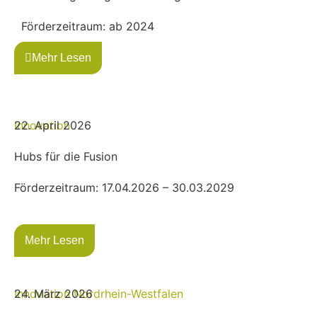
Förderzeitraum: ab 2024
Mehr Lesen
Innovation
22. April 2026
Hubs für die Fusion
Förderzeitraum: 17.04.2026 – 30.03.2029
Mehr Lesen
Innovation
24. März 2026
Nordrhein-Westfalen