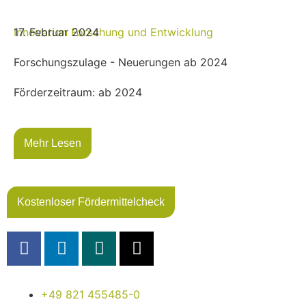
Innovation
17. Februar 2024
Forschung und Entwicklung
Forschungszulage - Neuerungen ab 2024
Förderzeitraum: ab 2024
Mehr Lesen
Kostenloser Fördermittelcheck
+49 821 455485-0