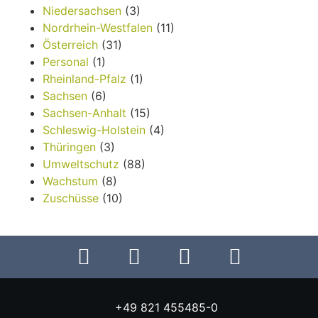
Niedersachsen
(3)
Nordrhein-Westfalen
(11)
Österreich
(31)
Personal
(1)
Rheinland-Pfalz
(1)
Sachsen
(6)
Sachsen-Anhalt
(15)
Schleswig-Holstein
(4)
Thüringen
(3)
Umweltschutz
(88)
Wachstum
(8)
Zuschüsse
(10)
+49 821 455485-0