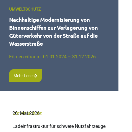
UMWELTSCHUTZ
Nachhaltige Modernisierung von
Binnenschiffen zur Verlagerung von
Güterverkehr von der Straße auf die
Wasserstraße
Förderzeitraum: 01.01.2024 – 31.12.2026
Mehr Lesen
Umweltschutz
20. Mai 2026
Ladeinfrastruktur für schwere Nutzfahrzeuge