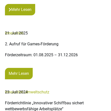
Mehr Lesen
Innovation
21. Juli 2025
2. Aufruf für Games-Förderung
Förderzeitraum: 01.08.2025 – 31.12.2026
Mehr Lesen
Innovation
23. Juli 2024
Umweltschutz
Förderrichtlinie „Innovativer Schiffbau sichert
wettbewerbsfähige Arbeitsplätze“