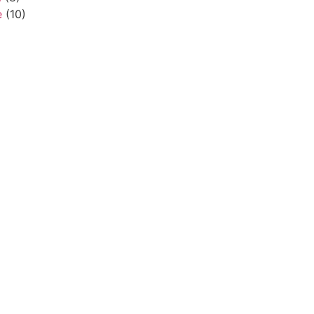
e
(10)