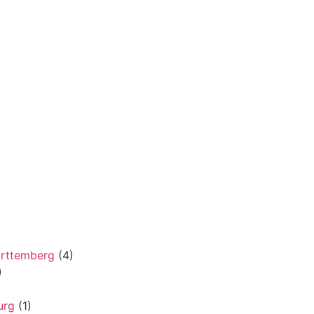
rttemberg
(4)
)
urg
(1)