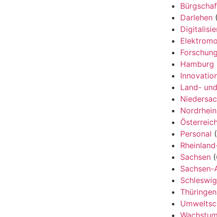
Bürgschaf
Darlehen
(
Digitalisi
Elektromob
Forschung
Hamburg
Innovatio
Land- und
Niedersa
Nordrhein
Österreic
Personal
(
Rheinland
Sachsen
(
Sachsen-A
Schleswig
Thüringen
Umweltsc
Wachstu