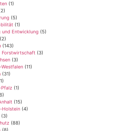
ten
(1)
2)
erung
(5)
ilität
(1)
 und Entwicklung
(5)
(2)
n
(143)
 Forstwirtschaft
(3)
chsen
(3)
-Westfalen
(11)
h
(31)
1)
-Pfalz
(1)
6)
nhalt
(15)
-Holstein
(4)
(3)
hutz
(88)
m
(8)