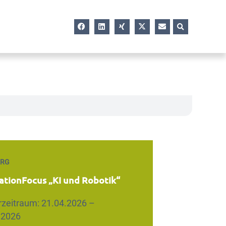
RG
ationFocus „KI und Robotik“
rzeitraum: 21.04.2026 –
.2026