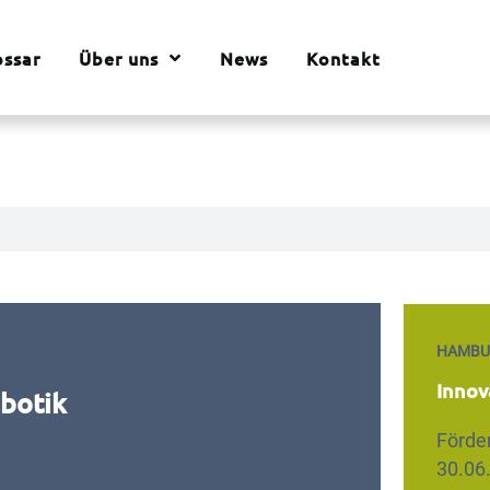
ossar
Über uns
News
Kontakt
HAMBU
Innov
obotik
Förde
30.06