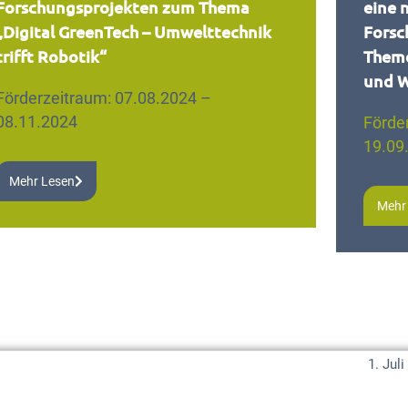
Forschungsprojekten zum Thema
eine 
„Digital GreenTech – Umwelttechnik
Forsc
trifft Robotik“
Theme
und W
Förderzeitraum: 07.08.2024 –
08.11.2024
Förde
19.09
Mehr Lesen
Mehr
1. Jul