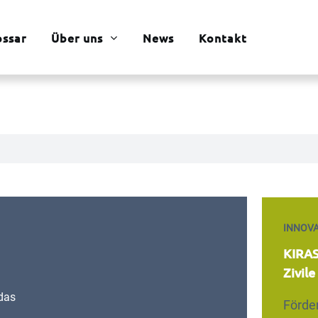
ossar
Über uns
News
Kontakt
INNOVA
KIRAS
Zivil
das
Förde