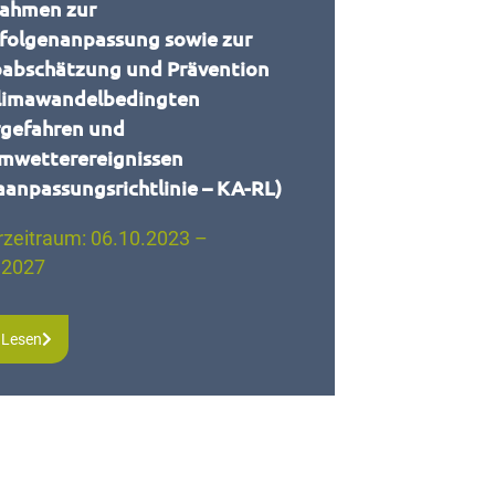
ahmen zur
folgenanpassung sowie zur
oabschätzung und Prävention
limawandelbedingten
gefahren und
mwetterereignissen
aanpassungsrichtlinie – KA-RL)
rzeitraum: 06.10.2023 –
.2027
 Lesen