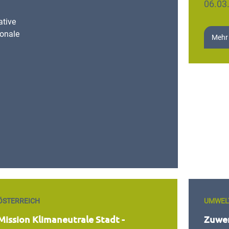
06.03
ative
ionale
Mehr
ÖSTERREICH
UMWEL
Mission Klimaneutrale Stadt -
Zuwe