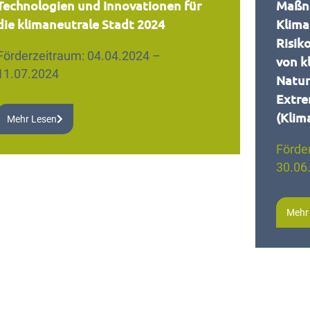
Technologien und Innovationen für
Maßn
die klimaneutrale Stadt 2024
Klima
Risik
Förderzeitraum: 04.04.2024 –
von k
11.07.2024
Natur
Extre
(Klim
Mehr Lesen
Förde
30.06
Mehr