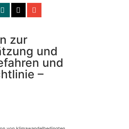
n zur
ätzung und
efahren und
tlinie –
on von klimawandelbedingten