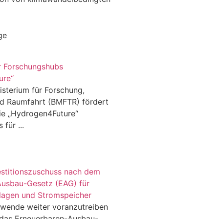
ge
ür Forschungshubs
ure“
sterium für Forschung,
d Raumfahrt (BMFTR) fördert
nie „Hydrogen4Future“
für ...
vestitionszuschuss nach dem
Ausbau-Gesetz (EAG) für
lagen und Stromspeicher
wende weiter voranzutreiben
r das Erneuerbaren-Ausbau-