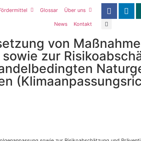
Fördermittel
Glossar
Über uns
News
Kontakt
etzung von Maßnahme
 sowie zur Risikoabsch
wandelbedingten Naturg
en (Klimaanpassungsrich
lgenanpassung sowie zur Risikoabschätzung und Präventi