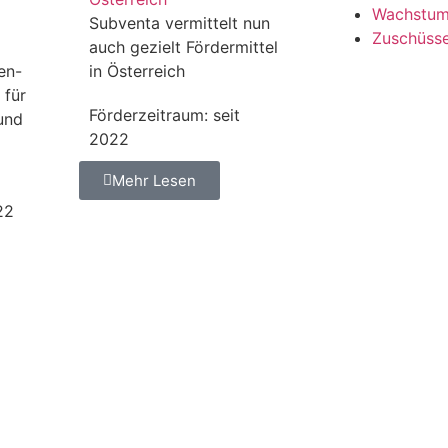
Wachstu
Subventa vermittelt nun
Zuschüss
auch gezielt Fördermittel
en-
in Österreich
 für
Förderzeitraum: seit
und
2022
Mehr Lesen
22