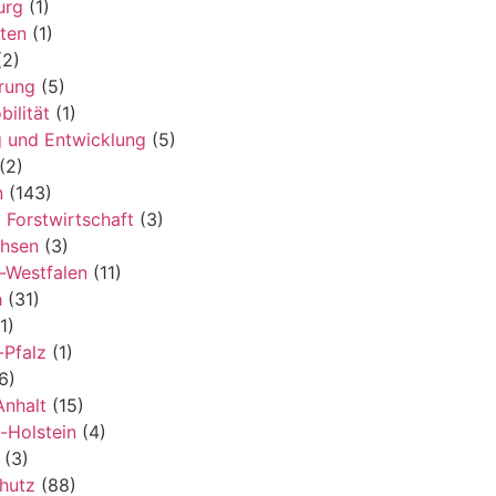
urg
(1)
ten
(1)
2)
erung
(5)
ilität
(1)
 und Entwicklung
(5)
(2)
n
(143)
 Forstwirtschaft
(3)
chsen
(3)
-Westfalen
(11)
h
(31)
1)
-Pfalz
(1)
6)
nhalt
(15)
-Holstein
(4)
(3)
hutz
(88)