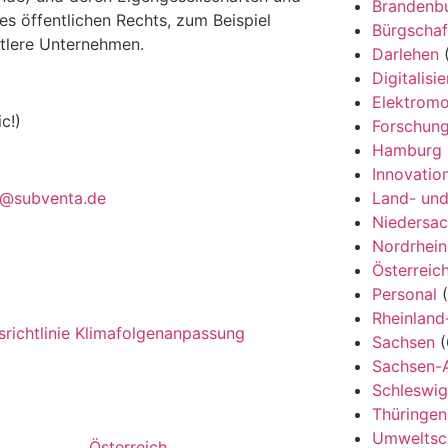
Brandenb
s öffentlichen Rechts, zum Beispiel
Bürgschaf
ttlere Unternehmen.
Darlehen
(
Digitalisi
Elektromob
c!)
Forschung
Hamburg
Innovatio
o@subventa.de
Land- und
Niedersa
Nordrhein
Österreic
Personal
(
Rheinland
richtlinie
Klimafolgenanpassung
Sachsen
(
Sachsen-A
Schleswig
Thüringen
Umweltsc
Österreich