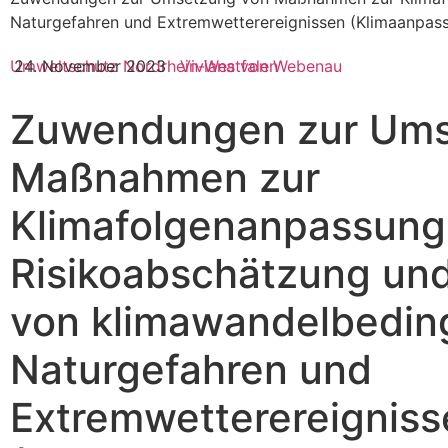
Naturgefahren und Extremwetterereignissen (Klimaanpassu
Umweltschutz
24. November 2023
Nordrhein-Westfalen
Viviana von Webenau
Zuwendungen zur Ums
Maßnahmen zur
Klimafolgenanpassung
Risikoabschätzung und
von klimawandelbedin
Naturgefahren und
Extremwetterereigniss