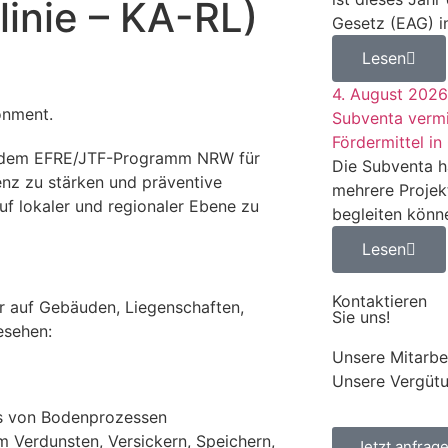
inie – KA-RL)
Gesetz (EAG) in 
Lesen
4. August 2026
Subventa vermit
Fördermittel in
aus dem EFRE/JTF-Programm NRW für
Die Subventa h
nz zu stärken und präventive
mehrere Projekt
 lokaler und regionaler Ebene zu
begleiten könn
Lesen
Kontaktieren
er auf Gebäuden, Liegenschaften,
Sie uns!
esehen:
Unsere Mitarbei
Unsere Vergütun
hs von Bodenprozessen
 Verdunsten, Versickern, Speichern,
Jetzt anfrag