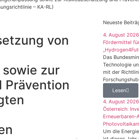
ngsrichtlinie – KA-RL)
Neueste Beiträ
4. August 2026
etzung von
Fördermittel f
„Hydrogen4Fut
Das Bundesmini
Technologie un
 sowie zur
mit der Richtli
Forschungshubs 
 Prävention
Lesen
gten
4. August 2026
Österreich: In
Erneuerbaren-
Photovoltaikan
en
Um die Energie
ist dieses Jah