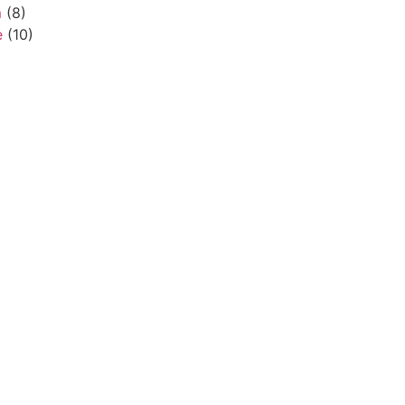
m
(8)
e
(10)