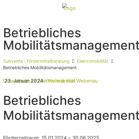
Betriebliches
Mobilitätsmanagemen
Subventa ‐ Fördermittelberatung
Elektromobilität
Betriebliches Mobilitätsmanagement
Umweltschutz
23. Januar 2024
Elektromobilität
Viviana von Webenau
Betriebliches
Mobilitätsmanagemen
Förderzeitraum: 15.01.2024 – 30.06.2025