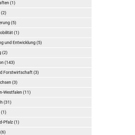
aften
(1)
n
(2)
ierung
(5)
obilität
(1)
ng und Entwicklung
(5)
g
(2)
on
(143)
d Forstwirtschaft
(3)
achsen
(3)
n-Westfalen
(11)
ch
(31)
l
(1)
d-Pfalz
(1)
(6)