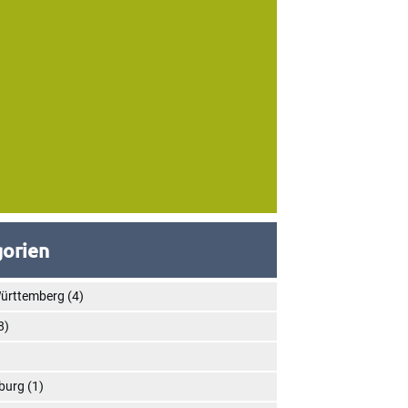
orien
ürttemberg
(4)
8)
)
burg
(1)