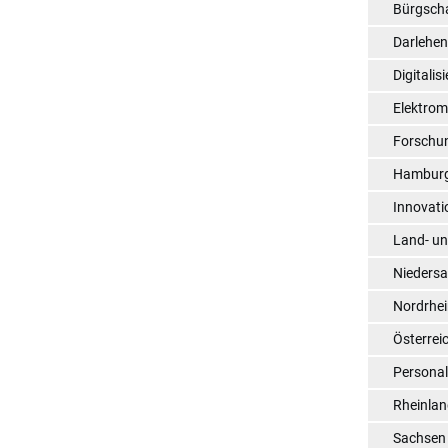
Bürgsch
Darlehe
Digitalis
Elektrom
Forschu
Hambur
Innovati
Land- un
Nieders
Nordrhei
Österrei
Persona
Rheinlan
Sachsen