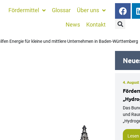
Fördermittel
Glossar
Über uns
News
Kontakt
hilfen Energie für kleine und mittlere Unternehmen in Baden-Württemberg
Neues
leine und mittlere
4. August
ttemberg
Förder
„Hydro
Das Bund
und Raum
„Hydroge
Lesen