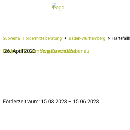
Subventa ‐ Fördermittelberatung
Baden-Württemberg
Härtefall
Baden-Württemberg
26. April 2023
Viviana von Webenau
Zuschüsse
Härtefallhilfen Energie für k
Unternehmen in Baden-Wür
Förderzeitraum: 15.03.2023 – 15.06.2023