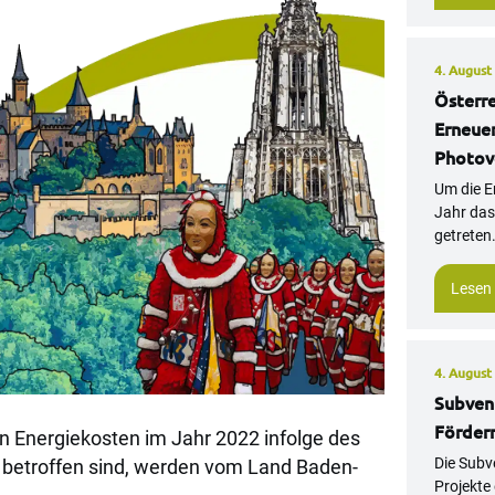
4. August
Österre
Erneue
Photov
Um die E
Jahr das
getreten.
Lesen
4. August
Subvent
Förderm
n Energiekosten im Jahr 2022 infolge des
Die Subv
s betroffen sind, werden vom Land Baden-
Projekte 