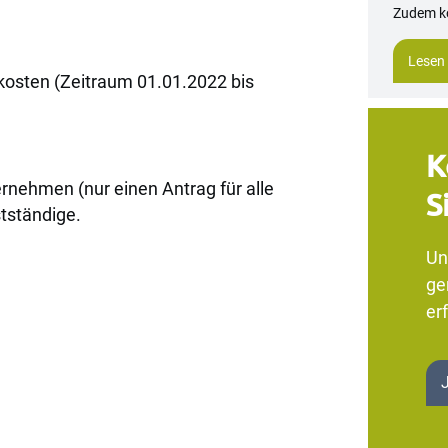
Zudem k
Lesen
rkosten (Zeitraum 01.01.2022 bis
K
nehmen (nur einen Antrag für alle
S
tständige.
Un
ge
erf
n