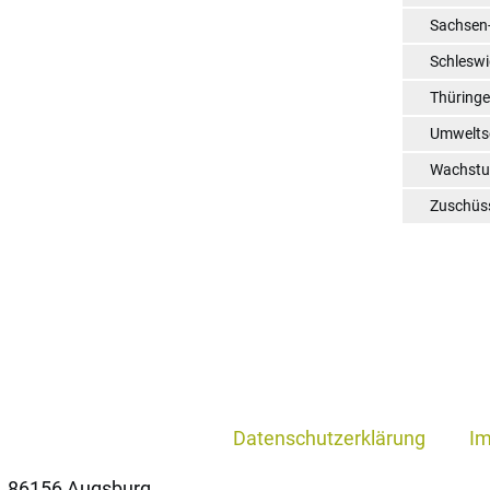
Sachsen
Schleswi
Thüring
Umwelts
Wachst
Zuschüs
Datenschutzerklärung
I
, 86156 Augsburg