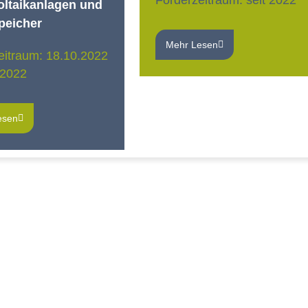
Förderzeitraum: seit 2022
oltaikanlagen und
peicher
Mehr Lesen
eitraum: 18.10.2022
.2022
esen