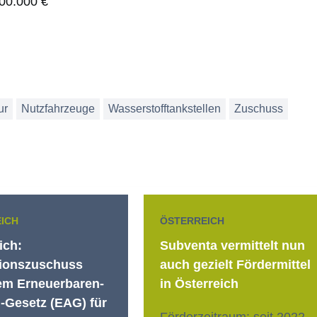
00.000 €
ur
Nutzfahrzeuge
Wasserstofftankstellen
Zuschuss
ICH
ÖSTERREICH
ich:
Subventa vermittelt nun
tionszuschuss
auch gezielt Fördermittel
em Erneuerbaren-
in Österreich
-Gesetz (EAG) für