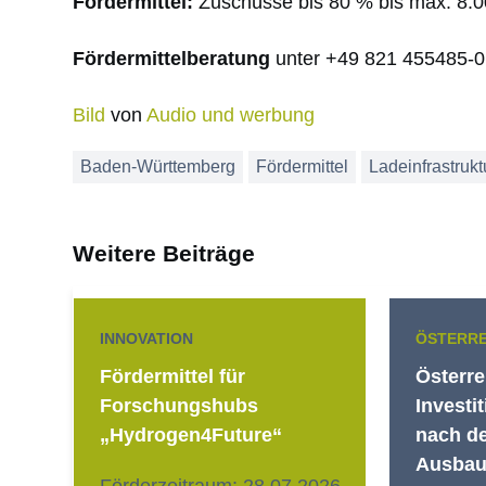
Fördermittel:
Zuschüsse bis 80 % bis max. 8.0
Fördermittelberatung
unter +49 821 455485-0
Bild
von
Audio und werbung
Baden-Württemberg
Fördermittel
Ladeinfrastrukt
Weitere Beiträge
INNOVATION
ÖSTERRE
Fördermittel für
Österre
Forschungshubs
Investi
„Hydrogen4Future“
nach d
Ausbau