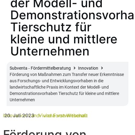
der Modell- und
Demonstrationsvorh
Tierschutz für
kleine und mittlere
Unternehmen
Subventa ‐ Fördermittelberatung
Innovation
Förderung von Maßnahmen zum Transfer neuer Erkenntnisse
aus Forschungs- und Entwicklungsvorhaben in die
landwirtschaftliche Praxis im Kontext der Modell- und
Demonstrationsvorhaben Tierschutz für kleine und mittlere
Unternehmen
Innovation
20. Juli 2023
Land- und Forstwirtschaft
Viviana von Webenau
Förderung von