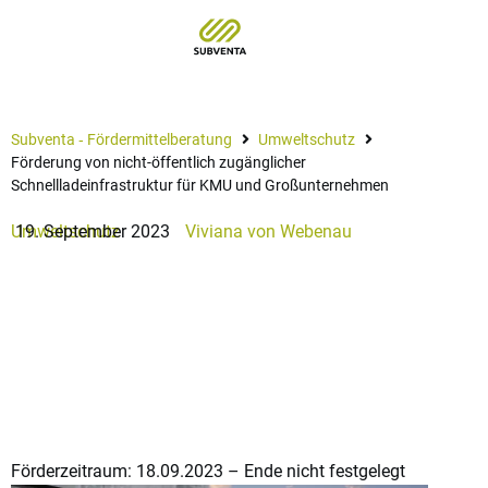
Subventa ‐ Fördermittelberatung
Umweltschutz
Förderung von nicht-öffentlich zugänglicher
Schnellladeinfrastruktur für KMU und Großunternehmen
Umweltschutz
19. September 2023
Viviana von Webenau
Förderung von nicht-öffentlich
zugänglicher
Schnellladeinfrastruktur für
KMU und Großunternehmen
Förderzeitraum: 18.09.2023 – Ende nicht festgelegt