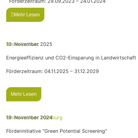
Förderzeitraum: 29.09.2023 – 24.01.2024
Mehr Lesen
Umweltschutz
10. November 2025
Energieeffizienz und CO2-Einsparung in Landwirtschaft
Förderzeitraum: 04.11.2025 – 31.12.2029
Mehr Lesen
Umweltschutz
19. November 2024
Hamburg
Förderinitiative "Green Potential Screening"