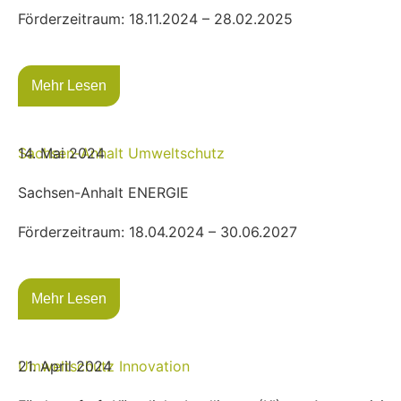
Förderzeitraum: 18.11.2024 – 28.02.2025
Mehr Lesen
Sachsen-Anhalt
14. Mai 2024
Umweltschutz
Sachsen-Anhalt ENERGIE
Förderzeitraum: 18.04.2024 – 30.06.2027
Mehr Lesen
Umweltschutz
21. April 2024
Innovation