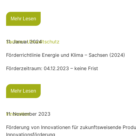
Mehr Lesen
Sachsen
11. Januar 2024
Umweltschutz
Förderrichtlinie Energie und Klima – Sachsen (2024)
Förderzeitraum: 04.12.2023 – keine Frist
Mehr Lesen
Innovation
11. November 2023
Förderung von Innovationen für zukunftsweisende Pro
Innovationsförderung