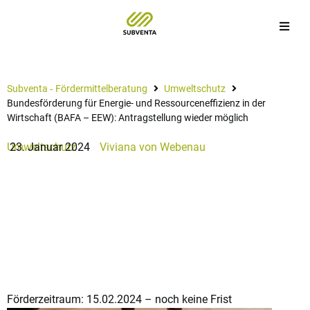
Subventa ‐ Fördermittelberatung
Umweltschutz
Bundesförderung für Energie- und Ressourceneffizienz in der
Wirtschaft (BAFA – EEW): Antragstellung wieder möglich
Umweltschutz
23. Januar 2024
Viviana von Webenau
Bundesförderung für Energie-
und Ressourceneffizienz in der
Wirtschaft (BAFA – EEW):
Antragstellung wieder möglich
Förderzeitraum: 15.02.2024 – noch keine Frist