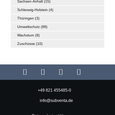
Sachsen-Anhalt
(15)
Schleswig-Holstein
(4)
Thüringen
(3)
Umweltschutz
(88)
Wachstum
(8)
Zuschüsse
(10)
+49 821 455485-0
info@subventa.de