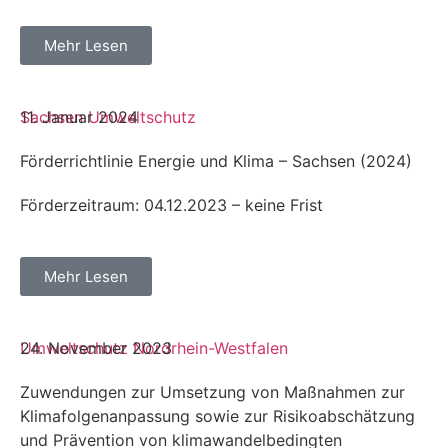
Mehr Lesen
Sachsen
11. Januar 2024
Umweltschutz
Förderrichtlinie Energie und Klima – Sachsen (2024)
Förderzeitraum: 04.12.2023 – keine Frist
Mehr Lesen
Umweltschutz
24. November 2023
Nordrhein-Westfalen
Zuwendungen zur Umsetzung von Maßnahmen zur
Klimafolgenanpassung sowie zur Risikoabschätzung
und Prävention von klimawandelbedingten