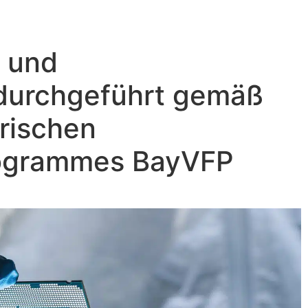
e und
 durchgeführt gemäß
erischen
ogrammes BayVFP