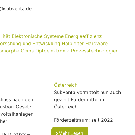
o@subventa.de
lität
Elektronische Systeme
Energieeffizienz
Forschung und Entwicklung
Halbleiter
Hardware
omorphe Chips
Optoelektronik
Prozesstechnologien
Österreich
Subventa vermittelt nun auch
schuss nach dem
gezielt Fördermittel in
Ausbau-Gesetz
Österreich
voltaikanlagen
Förderzeitraum: seit 2022
her
Mehr Lesen
 18.10.2022 –