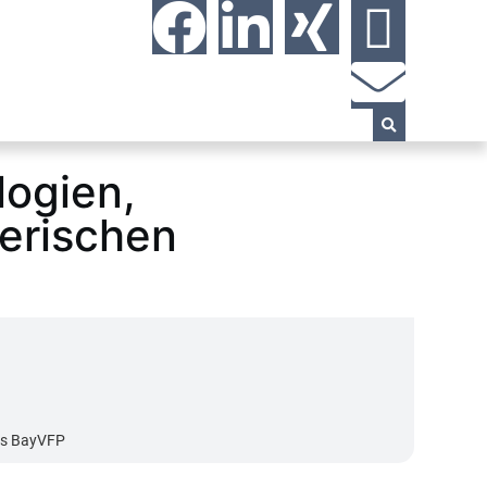
logien,
yerischen
es BayVFP