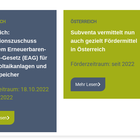
ICH
ÖSTERREICH
ich:
Subventa vermittelt nun
tionszuschuss
auch gezielt Fördermittel
em Erneuerbaren-
in Österreich
-Gesetz (EAG) für
Förderzeitraum: seit 2022
oltaikanlagen und
peicher
Mehr Lesen
eitraum: 18.10.2022
.2022
esen