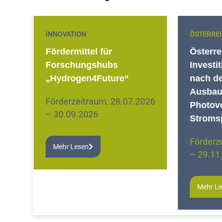
INNOVATION
ÖSTERRE
Fördermittel für
Österre
Forschungshubs
Investi
„Hydrogen4Future“
nach d
Ausbau
Förderzeitraum: 28.07.2026
Photov
– 30.09.2026
Stroms
Förderz
Mehr Lesen
– 29.11
Mehr L