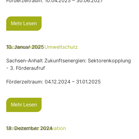
Förderzeitraum: 10.04.2025 – 30.06.2027
Mehr Lesen
Sachsen-Anhalt
10. Januar 2025
Umweltschutz
Sachsen-Anhalt Zukunftsenergien: Sektorenkopplung
- 3. Förderaufruf
Förderzeitraum: 04.12.2024 – 31.01.2025
Mehr Lesen
Umweltschutz
18. Dezember 2024
Innovation