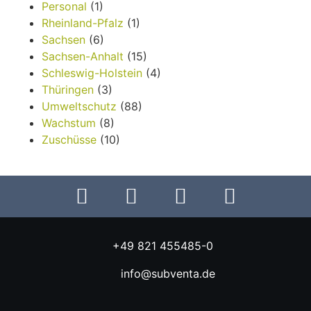
Personal
(1)
Rheinland-Pfalz
(1)
Sachsen
(6)
Sachsen-Anhalt
(15)
Schleswig-Holstein
(4)
Thüringen
(3)
Umweltschutz
(88)
Wachstum
(8)
Zuschüsse
(10)
+49 821 455485-0
info@subventa.de