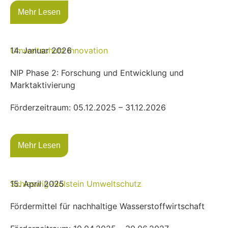
Mehr Lesen
Umweltschutz
14. Januar 2026
Innovation
NIP Phase 2: Forschung und Entwicklung und
Marktaktivierung
Förderzeitraum: 05.12.2025 – 31.12.2026
Mehr Lesen
Schleswig-Holstein
15. April 2025
Umweltschutz
Fördermittel für nachhaltige Wasserstoffwirtschaft