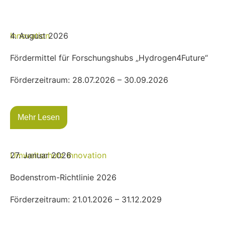
Innovation
4. August 2026
Fördermittel für Forschungshubs „Hydrogen4Future“
Förderzeitraum: 28.07.2026 – 30.09.2026
Mehr Lesen
Umweltschutz
27. Januar 2026
Innovation
Bodenstrom-Richtlinie 2026
Förderzeitraum: 21.01.2026 – 31.12.2029